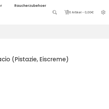
r
Raucherzubehoer
0 Artikel - 0,00€
acio (Pistazie, Eiscreme)