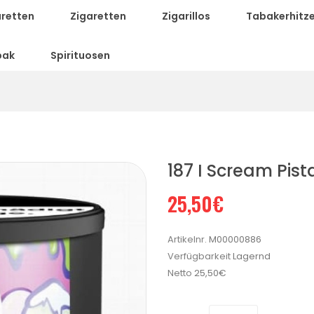
aretten
Zigaretten
Zigarillos
Tabakerhitze
bak
Spirituosen
187 I Scream Pist
25,50€
Artikelnr.
M00000886
Verfügbarkeit
Lagernd
Netto
25,50€