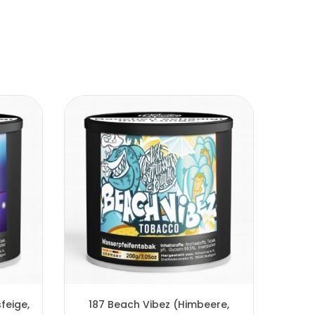
feige,
187 Beach Vibez (Himbeere,
1