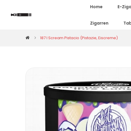
Home
E-Zig
Zigarren
Ta
187 I Scream Pistacio (Pistazie, Eiscreme)